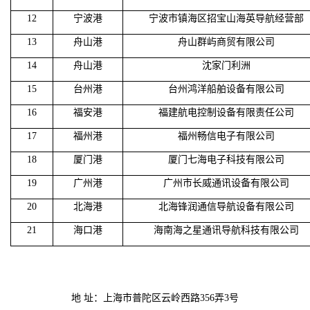
1
2
宁波港
宁波市镇海区招宝山海英导航经营部
1
3
舟山港
舟山群屿商贸有限公司
1
4
舟山港
沈家门利洲
1
5
台州港
台州鸿洋船舶设备有限公司
1
6
福安港
福建航电控制设备有限责任公司
1
7
福州港
福州畅信电子有限公司
1
8
厦门港
厦门七海电子科技有限公司
1
9
广州港
广州市长威通讯设备有限公司
20
北海港
北海锋润通信导航设备有限公司
21
海口港
海南海之星通讯导航科技有限公司
地 址：上海市普陀区云岭西路356弄3号