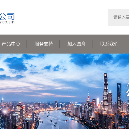
产品中心
服务支持
加入圆舟
联系我们