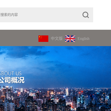
中文版
English